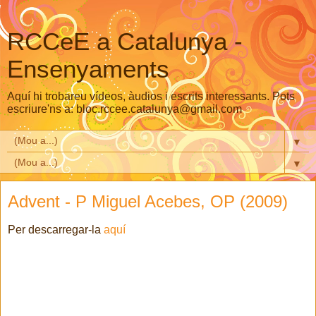
RCCeE a Catalunya -
Ensenyaments
Aquí hi trobareu vídeos, àudios i escrits interessants. Pots
escriure'ns a: bloc.rccee.catalunya@gmail.com
▼
▼
Advent - P Miguel Acebes, OP (2009)
Per descarregar-la
aquí