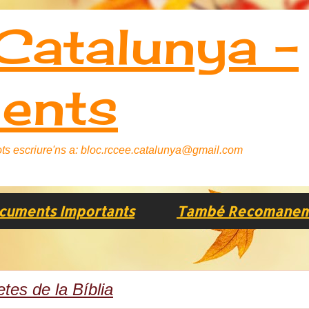
atalunya -
ents
 Pots escriure'ns a: bloc.rccee.catalunya@gmail.com
cuments Importants
També Recomanem..
etes de la Bíblia