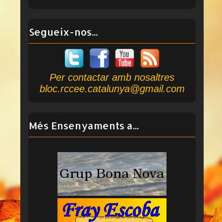
Segueix-nos...
Per contactar amb nosaltres
bloc.rccee.catalunya@gmail.com
Més Ensenyaments a...