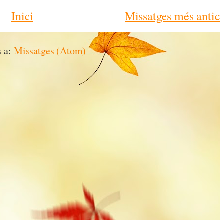
Inici
Missatges més antic
s a:
Missatges (Atom)