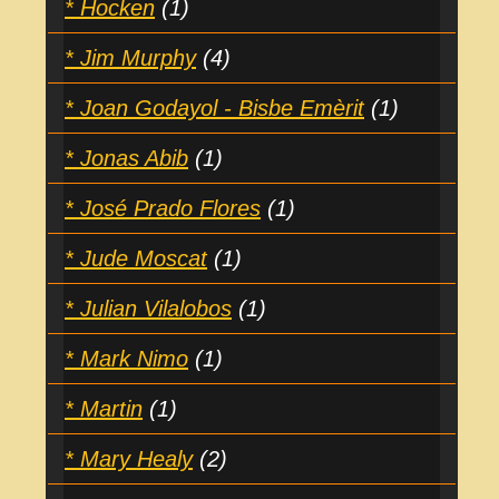
* Hocken
(1)
* Jim Murphy
(4)
* Joan Godayol - Bisbe Emèrit
(1)
* Jonas Abib
(1)
* José Prado Flores
(1)
* Jude Moscat
(1)
* Julian Vilalobos
(1)
* Mark Nimo
(1)
* Martin
(1)
* Mary Healy
(2)