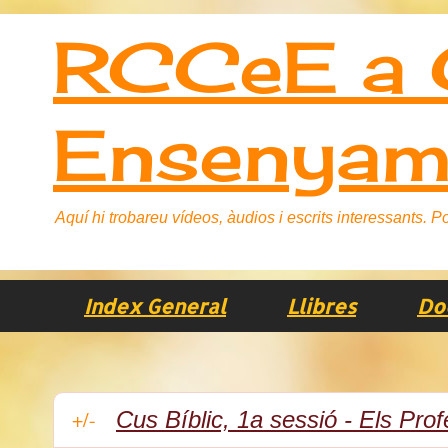
RCCeE a C
Ensenyam
Aquí hi trobareu vídeos, àudios i escrits interessants.
Index General
Llibres
Do
+/-
Cus Bíblic, 1a sessió - Els Prof