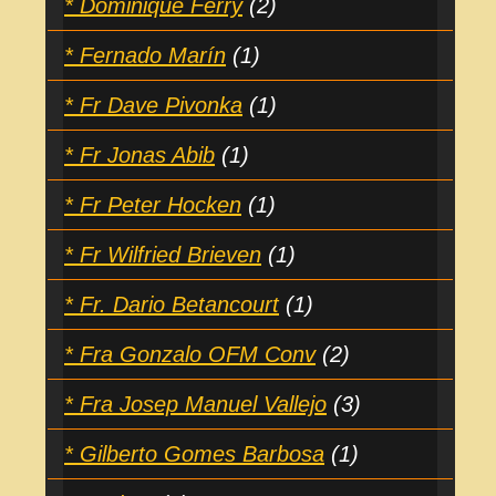
* Dominique Ferry
(2)
* Fernado Marín
(1)
* Fr Dave Pivonka
(1)
* Fr Jonas Abib
(1)
* Fr Peter Hocken
(1)
* Fr Wilfried Brieven
(1)
* Fr. Dario Betancourt
(1)
* Fra Gonzalo OFM Conv
(2)
* Fra Josep Manuel Vallejo
(3)
* Gilberto Gomes Barbosa
(1)