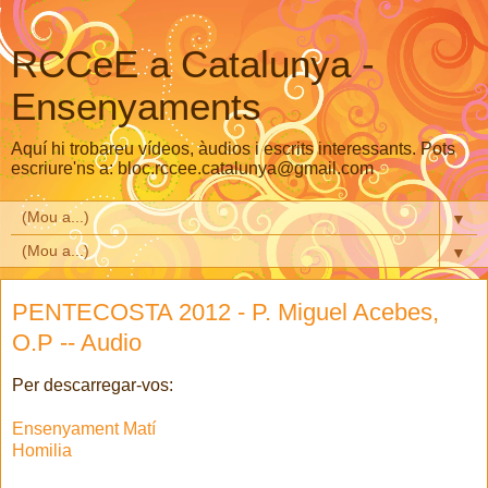
RCCeE a Catalunya -
Ensenyaments
Aquí hi trobareu vídeos, àudios i escrits interessants. Pots
escriure'ns a: bloc.rccee.catalunya@gmail.com
▼
▼
PENTECOSTA 2012 - P. Miguel Acebes,
O.P -- Audio
Per descarregar-vos:
Ensenyament Matí
Homilia