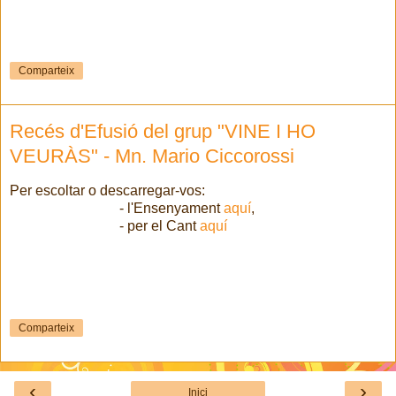
Comparteix
Recés d'Efusió del grup "VINE I HO
VEURÀS" - Mn. Mario Ciccorossi
Per escoltar o descarregar-vos:
- l'Ensenyament
aquí
,
- per el Cant
aquí
Comparteix
‹
›
Inici