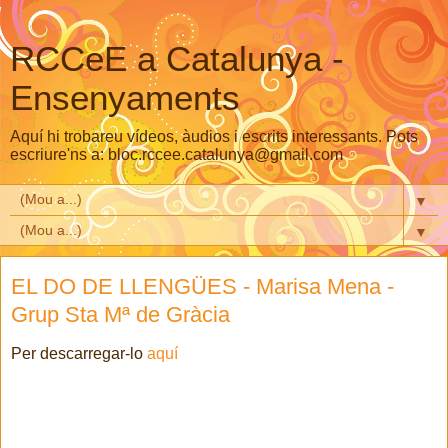
RCCeE a Catalunya -
Ensenyaments
Aquí hi trobareu vídeos, àudios i escrits interessants. Pots
escriure'ns a: bloc.rccee.catalunya@gmail.com
▼
▼
EL DO DE LLENGÜES - Marisa Mena -
Grup Sta Mª de Gràcia
Per descarregar-lo
aquí