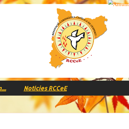
..
Notícies RCCeE