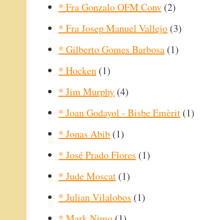
* Fra Gonzalo OFM Conv
(2)
* Fra Josep Manuel Vallejo
(3)
* Gilberto Gomes Barbosa
(1)
* Hocken
(1)
* Jim Murphy
(4)
* Joan Godayol - Bisbe Emèrit
(1)
* Jonas Abib
(1)
* José Prado Flores
(1)
* Jude Moscat
(1)
* Julian Vilalobos
(1)
* Mark Nimo
(1)