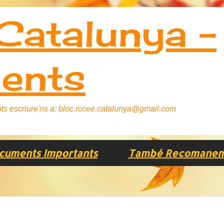
atalunya -
ents
 Pots escriure'ns a: bloc.rccee.catalunya@gmail.com
cuments Importants
També Recomanem..