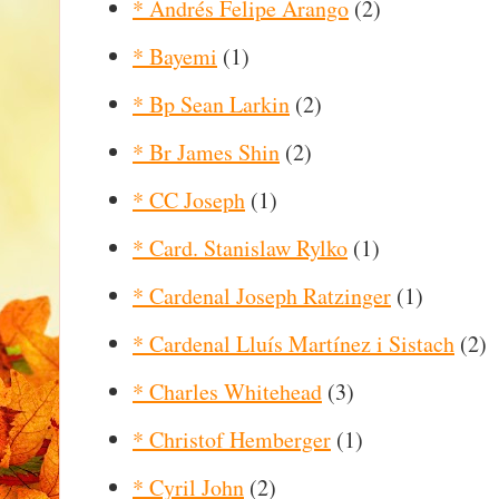
* Andrés Felipe Arango
(2)
* Bayemi
(1)
* Bp Sean Larkin
(2)
* Br James Shin
(2)
* CC Joseph
(1)
* Card. Stanislaw Rylko
(1)
* Cardenal Joseph Ratzinger
(1)
* Cardenal Lluís Martínez i Sistach
(2)
* Charles Whitehead
(3)
* Christof Hemberger
(1)
* Cyril John
(2)