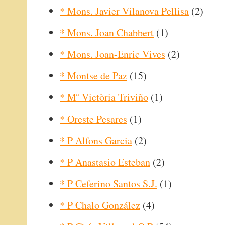
* Mons. Javier Vilanova Pellisa
(2)
* Mons. Joan Chabbert
(1)
* Mons. Joan-Enric Vives
(2)
* Montse de Paz
(15)
* Mª Victòria Triviño
(1)
* Oreste Pesares
(1)
* P Alfons Garcia
(2)
* P Anastasio Esteban
(2)
* P Ceferino Santos S.J.
(1)
* P Chalo González
(4)