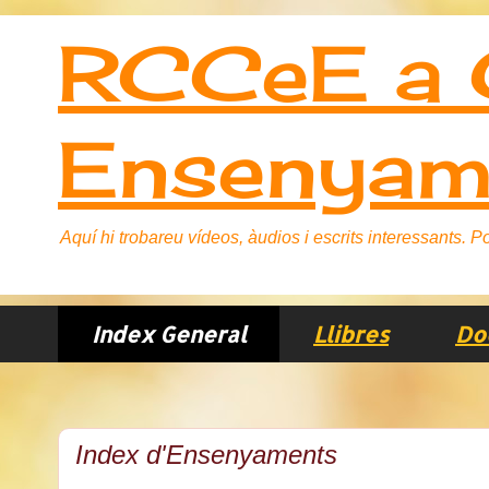
RCCeE a C
Ensenyam
Aquí hi trobareu vídeos, àudios i escrits interessants.
Index General
Llibres
Do
Index d'Ensenyaments