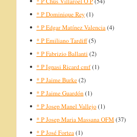
* P Chús Villaroel O P
(54)
* P Dominique Rey
(1)
* P Edgar Matínez Valencia
(4)
* P Emiliano Tardiff
(5)
* P Fabrizio Ballanti
(2)
* P Ignasi Ricard cmf
(1)
* P Jaime Burke
(2)
* P Jaime Guardón
(1)
* P Josep Manel Vallejo
(1)
* P Josep Maria Massana OFM
(37)
* P José Fortea
(1)