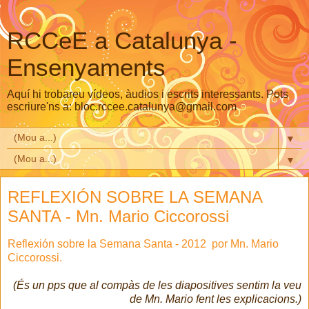
RCCeE a Catalunya -
Ensenyaments
Aquí hi trobareu vídeos, àudios i escrits interessants. Pots
escriure'ns a: bloc.rccee.catalunya@gmail.com
▼
▼
REFLEXIÓN SOBRE LA SEMANA
SANTA - Mn. Mario Ciccorossi
Reflexión sobre la Semana Santa - 2012 por Mn. Mario
Ciccorossi.
(És un pps que al compàs de les diapositives sentim la veu
de Mn. Mario fent les explicacions.)