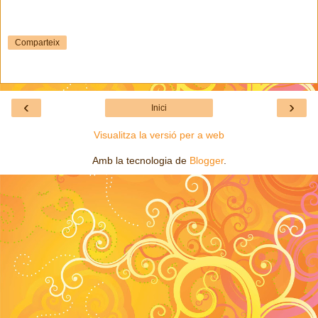
Comparteix
‹
›
Inici
Visualitza la versió per a web
Amb la tecnologia de
Blogger
.