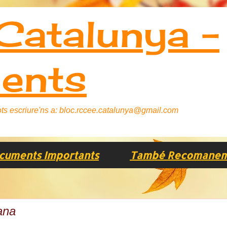
atalunya -
ents
 Pots escriure'ns a: bloc.rccee.catalunya@gmail.com
cuments Importants
També Recomanem..
ana