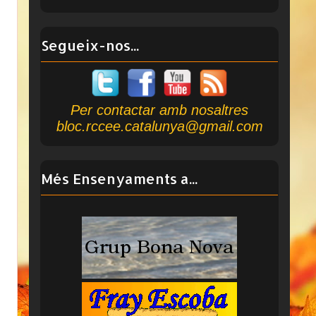
Segueix-nos...
Per contactar amb nosaltres
bloc.rccee.catalunya@gmail.com
Més Ensenyaments a...