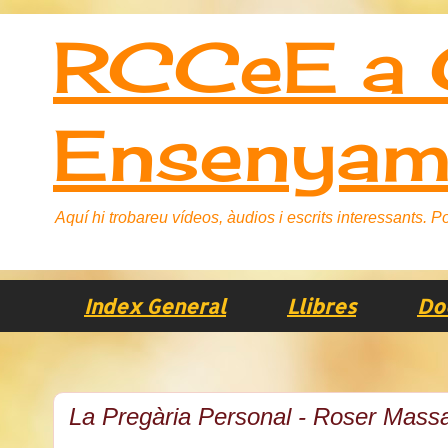
RCCeE a C
Ensenyam
Aquí hi trobareu vídeos, àudios i escrits interessants.
Index General
Llibres
Do
La Pregària Personal - Roser Mass