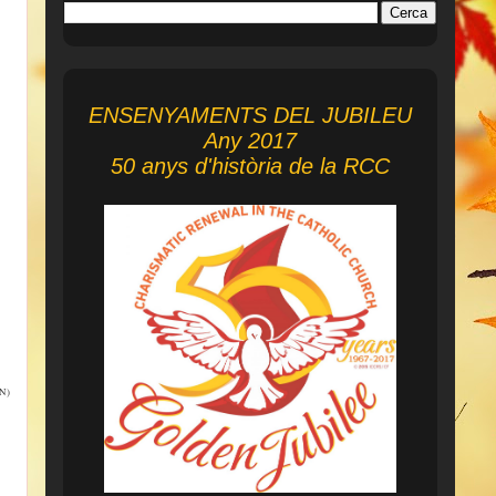
ENSENYAMENTS DEL JUBILEU
Any 2017
50 anys d'història de la RCC
CN)