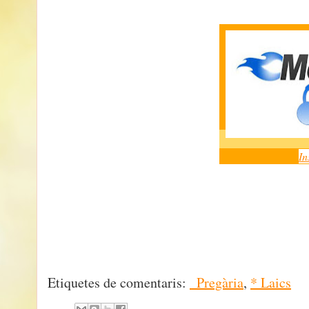
In
Etiquetes de comentaris:
_Pregària
,
* Laics