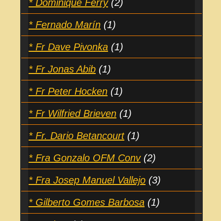
* Dominique Ferry
(2)
* Fernado Marín
(1)
* Fr Dave Pivonka
(1)
* Fr Jonas Abib
(1)
* Fr Peter Hocken
(1)
* Fr Wilfried Brieven
(1)
* Fr. Dario Betancourt
(1)
* Fra Gonzalo OFM Conv
(2)
* Fra Josep Manuel Vallejo
(3)
* Gilberto Gomes Barbosa
(1)