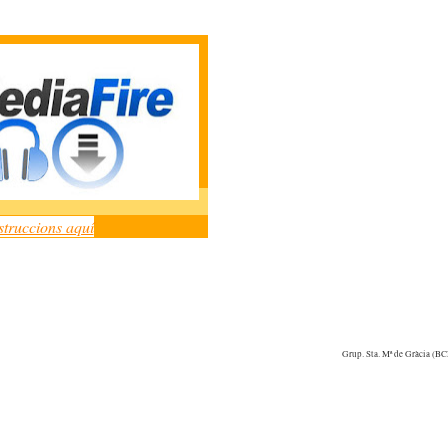
struccions aquí
Grup. Sta. Mª de Gràcia (B