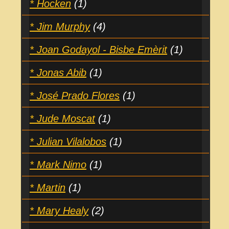
* Hocken
(1)
* Jim Murphy
(4)
* Joan Godayol - Bisbe Emèrit
(1)
* Jonas Abib
(1)
* José Prado Flores
(1)
* Jude Moscat
(1)
* Julian Vilalobos
(1)
* Mark Nimo
(1)
* Martin
(1)
* Mary Healy
(2)