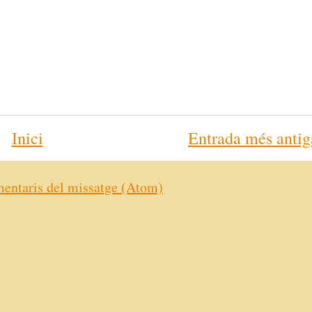
Inici
Entrada més antig
entaris del missatge (Atom)