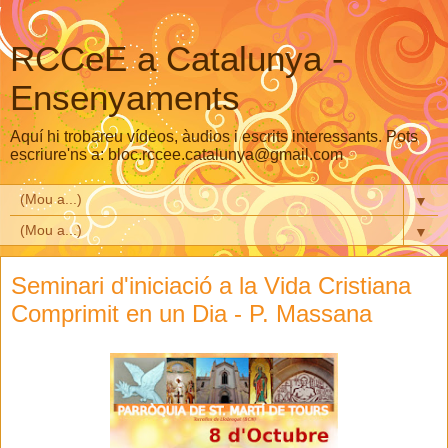
RCCeE a Catalunya -
Ensenyaments
Aquí hi trobareu vídeos, àudios i escrits interessants. Pots
escriure'ns a: bloc.rccee.catalunya@gmail.com
▼
▼
Seminari d'iniciació a la Vida Cristiana
Comprimit en un Dia - P. Massana