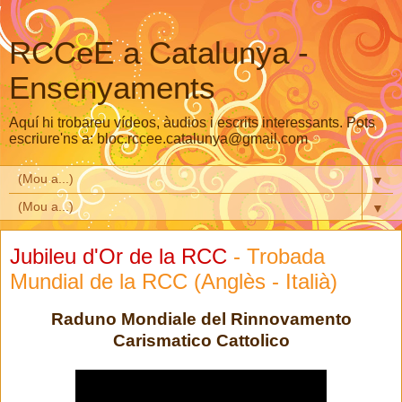
RCCeE a Catalunya -
Ensenyaments
Aquí hi trobareu vídeos, àudios i escrits interessants. Pots
escriure'ns a: bloc.rccee.catalunya@gmail.com
▼
▼
Jubileu d'Or de la RCC
- Trobada
Mundial de la RCC (Anglès - Italià)
Raduno Mondiale del Rinnovamento
Carismatico Cattolico