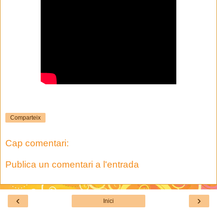
Comparteix
Cap comentari:
Publica un comentari a l'entrada
‹
›
Inici